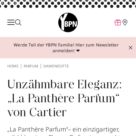
ANZEIGE
Parfum
Make-up
Werde Teil der YBPN Familie! Hier zum Newsletter
Pflege
anmelden! ❤
Behandlungen
HOME
PARFUM
DAMENDÜFTE
Inspiration
Über YBPN
Unzähmbare Eleganz:
„La Panthère Parfum“
Aktionen
von Cartier
Storefinder
„La Panthère Parfum“– ein einzigartiger,