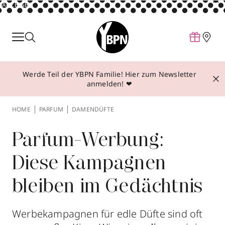
ANZEIGE
Parfum
Make-up
Werde Teil der YBPN Familie! Hier zum Newsletter
Pflege
anmelden! ❤
Behandlungen
HOME
PARFUM
DAMENDÜFTE
Inspiration
Über YBPN
Parfum-Werbung:
Diese Kampagnen
Aktionen
bleiben im Gedächtnis
Storefinder
Werbekampagnen für edle Düfte sind oft