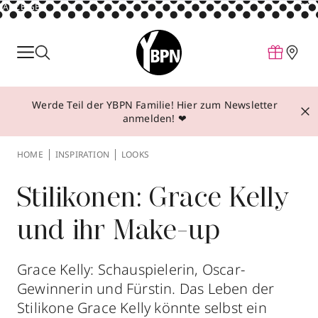
ANZEIGE
Parfum
Make-up
Werde Teil der YBPN Familie! Hier zum Newsletter
Pflege
anmelden! ❤
Behandlungen
HOME
INSPIRATION
LOOKS
Inspiration
Über YBPN
Stilikonen: Grace Kelly
und ihr Make-up
Aktionen
Storefinder
Grace Kelly: Schauspielerin, Oscar-
Gewinnerin und Fürstin. Das Leben der
Stilikone Grace Kelly könnte selbst ein