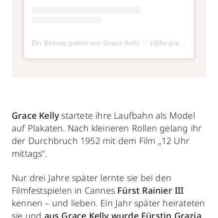
Ein Beitrag geteilt von Grace Kelly ♡ (@forgracekelly)
am
Grace Kelly
startete ihre Laufbahn als Model
auf Plakaten. Nach kleineren Rollen gelang ihr
der Durchbruch 1952 mit dem Film „12 Uhr
mittags“.
Nur drei Jahre später lernte sie bei den
Filmfestspielen in Cannes
Fürst Rainier III
kennen – und lieben. Ein Jahr später heirateten
sie und
aus
Grace Kelly wurde Fürstin Grazia