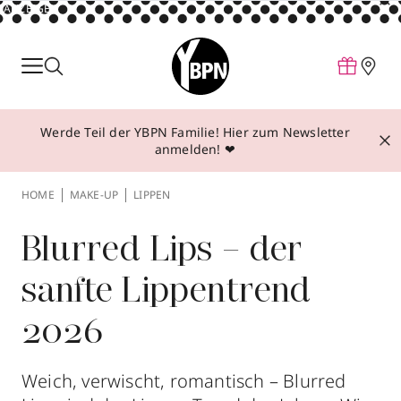
ANZEIGE
Parfum
Make-up
Werde Teil der YBPN Familie! Hier zum Newsletter
Pflege
anmelden! ❤
Behandlungen
HOME
MAKE-UP
LIPPEN
Inspiration
Über YBPN
Blurred Lips – der
sanfte Lippentrend
Aktionen
2026
Storefinder
Weich, verwischt, romantisch – Blurred