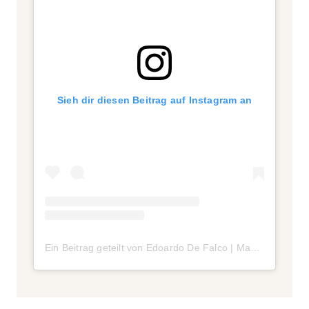
Sieh dir diesen Beitrag auf Instagram an
Ein Beitrag geteilt von Edoardo De Falco | Make-up-Artist Milano (@edf_makeupartist)