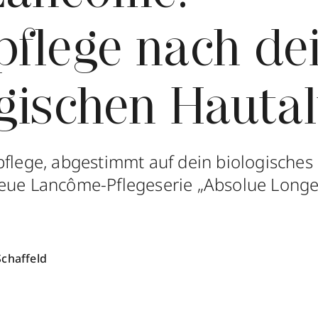
pflege nach de
gischen Hautal
pflege, abgestimmt auf dein biologisches 
eue Lancôme-Pflegeserie „Absolue Longev
Schaffeld