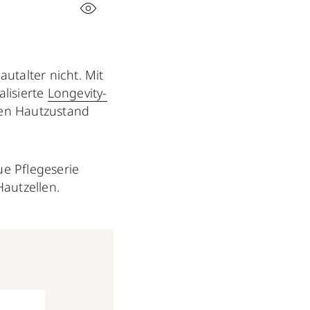
autalter nicht. Mit
alisierte
Longevity-
len Hautzustand
ue Pflegeserie
autzellen.