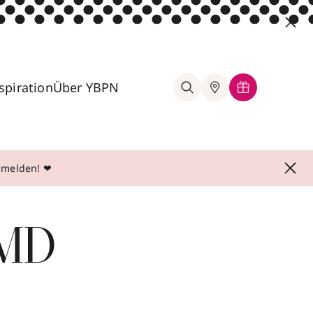
spiration
Über YBPN
anmelden! ❤
 MD