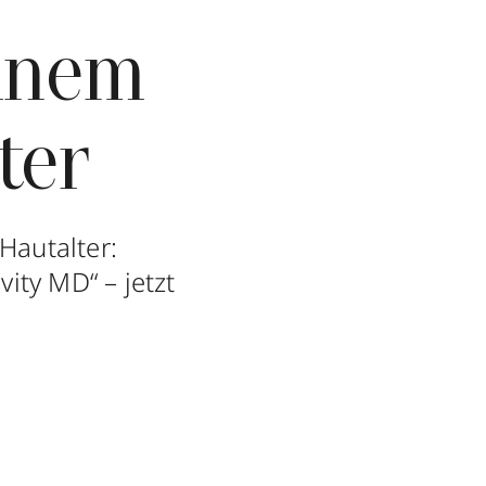
inem
ter
Hautalter:
ity MD“ – jetzt