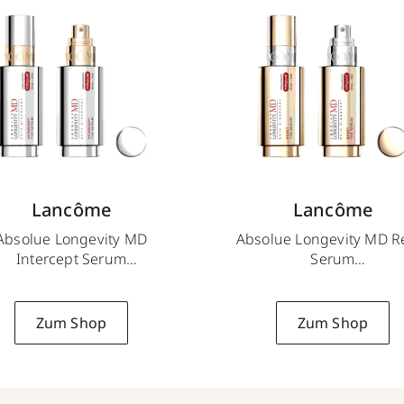
Lancôme
Lancôme
Absolue Longevity MD
Absolue Longevity MD R
Intercept Serum
Serum
50 ml
50 ml
Zum Shop
Zum Shop