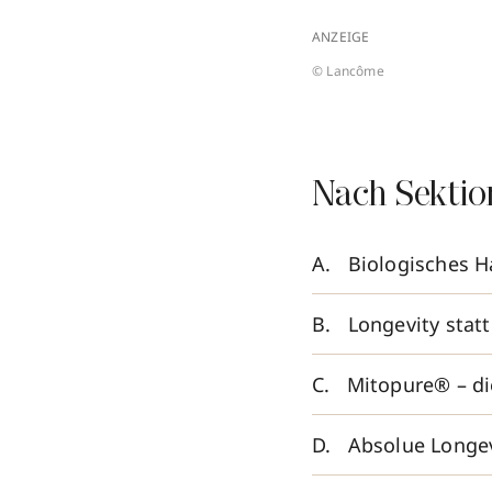
ANZEIGE
© Lancôme
Nach Sektio
Biologisches Ha
Longevity stat
Mitopure® – di
Absolue Longevi