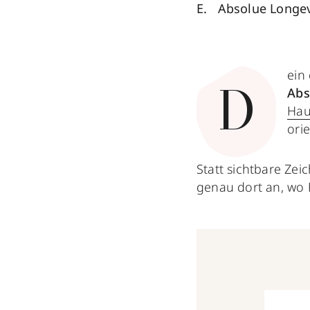
Absolue Longev
ein 
Abs
D
Hau
ori
Statt sichtbare Zei
genau dort an, wo 