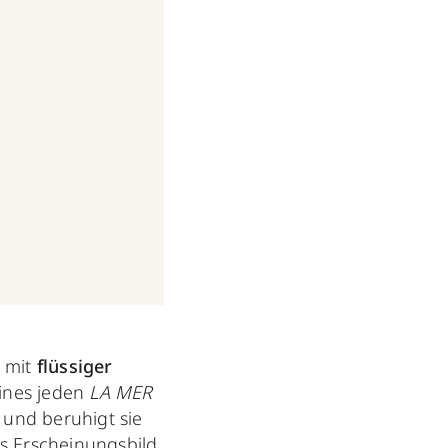
 mit
flüssiger
eines jeden
LA MER
 und beruhigt sie
 Erscheinungsbild