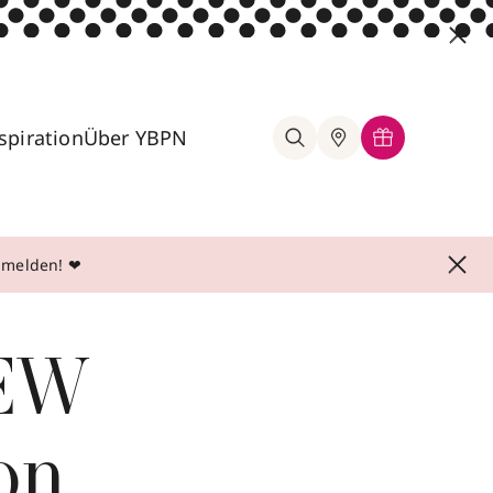
spiration
Über YBPN
anmelden! ❤
NEW
on