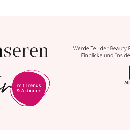
nseren
Werde Teil der Beauty 
Einblicke und Inside
er
Ab
mit Trends
& Aktionen