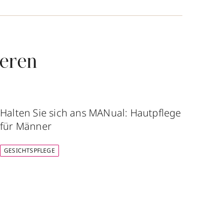
ieren
Halten Sie sich ans MANual: Hautpflege
Face
für Männer
Hya
GESICHTSPFLEGE
GESI