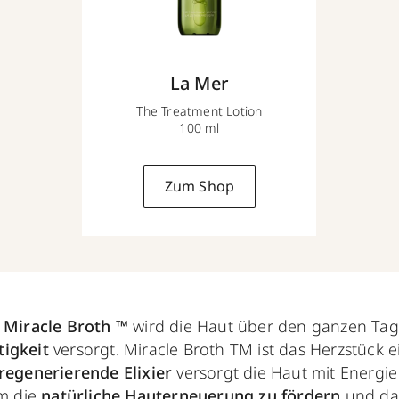
La Mer
The Treatment Lotion
100 ml
Zum Shop
Miracle Broth ™
wird die Haut über den ganzen Tag
tigkeit
versorgt. Miracle Broth TM ist das Herzstück 
regenerierende Elixier
versorgt die Haut mit Energie
m die
natürliche Hauterneuerung zu fördern
und das