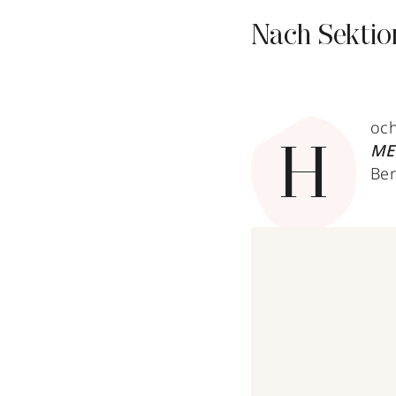
Nach Sektio
och
ME
H
Ber