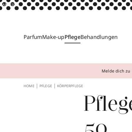
ANZEIGE
Parfum
Make-up
Pflege
Behandlungen
Melde dich zu 
HOME
PFLEGE
KÖRPERPFLEGE
Pfleg
50