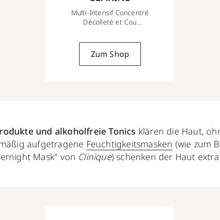
Multi-Intensif Concentré
Décolleté et Cou
75ml
Zum Shop
rodukte und alkoholfreie Tonics
klären die Haut, ohn
elmäßig aufgetragene
Feuchtigkeitsmasken
(wie zum Be
vernight Mask" von
Clinique
) schenken der Haut extra