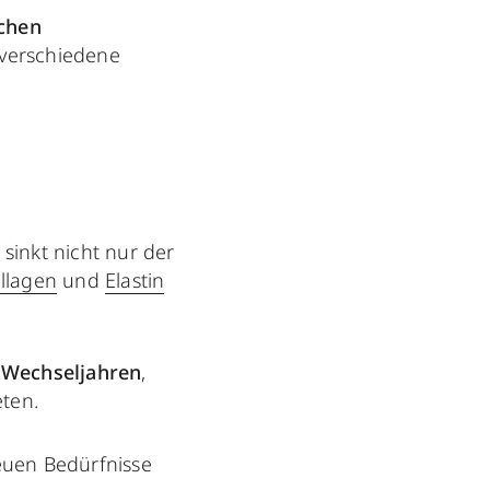
ichen
f verschiedene
sinkt nicht nur der
llagen
und
Elastin
 Wechseljahren
,
eten.
euen Bedürfnisse