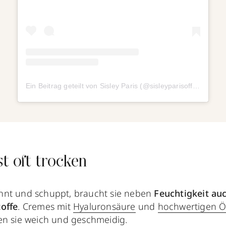
Ein Beitrag geteilt von Sisley Paris (@sisleyparisofficial)
st oft trocken
nnt und schuppt, braucht sie neben
Feuchtigkeit au
offe
. Cremes mit
Hyaluronsäure
und
hochwertigen Ö
en sie weich und geschmeidig.