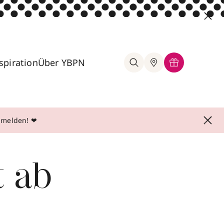
spiration
Über YBPN
anmelden! ❤
t ab