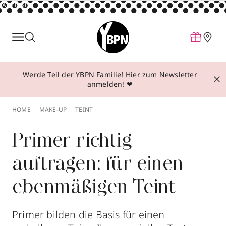
ANZEIGE
Parfum
Make-up
Werde Teil der YBPN Familie! Hier zum Newsletter
Pflege
anmelden! ❤
Behandlungen
HOME
MAKE-UP
TEINT
Inspiration
Über YBPN
Primer richtig
auftragen: für einen
Aktionen
ebenmäßigen Teint
Storefinder
Primer bilden die Basis für einen