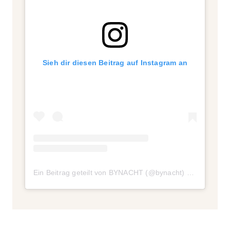
Sieh dir diesen Beitrag auf Instagram an
Ein Beitrag geteilt von BYNACHT (@bynacht)
am
Apr 9, 2