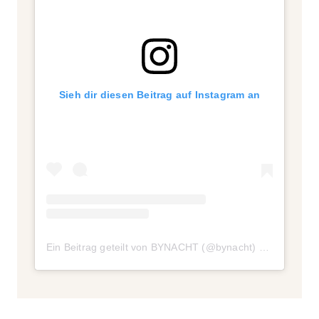
Sieh dir diesen Beitrag auf Instagram an
Ein Beitrag geteilt von BYNACHT (@bynacht)
am
Okt 18, 