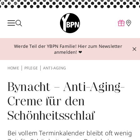
ANZEIGE
Parfum
Make-up
Werde Teil der YBPN Familie! Hier zum Newsletter
Pflege
anmelden! ❤
Behandlungen
HOME
PFLEGE
ANTI-AGING
Inspiration
Über YBPN
Bynacht – Anti-Aging-
Creme für den
Aktionen
Schönheitsschlaf
Storefinder
Bei vollem Terminkalender bleibt oft wenig