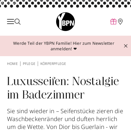
ANZEIGE
Parfum
Make-up
Werde Teil der YBPN Familie! Hier zum Newsletter
Pflege
anmelden! ❤
Behandlungen
HOME
PFLEGE
KÖRPERPFLEGE
Inspiration
Über YBPN
Luxusseifen: Nostalgie
im Badezimmer
Aktionen
Storefinder
Sie sind wieder in – Seifenstücke zieren die
Waschbeckenränder und duften herrlich
um die Wette. Von Dior bis Guerlain - wir