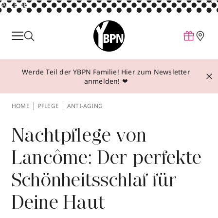
ANZEIGE
Parfum
Make-up
Werde Teil der YBPN Familie! Hier zum Newsletter
Pflege
anmelden! ❤
Behandlungen
HOME
PFLEGE
ANTI-AGING
Inspiration
Über YBPN
Nachtpflege von
Lancôme: Der perfekte
Aktionen
Schönheitsschlaf für
Storefinder
Deine Haut