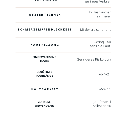
geringes Verbrenn
In Haarwuchsri
ABZIEHTECHNIK
sanfterer 
Milder, als schonen
SCHMERZEMPFINDLICHKEIT
Gering – auc
HAUTREIZUNG
sensible Haut 
EINGEWACHSENE
Geringeres Risiko durc
HAARE
BENÖTIGTE
Ab 1–2 
HAARLÄNGE
3–6 Woch
HALTBARKEIT
Ja – Paste ei
ZUHAUSE
selbst herzus
ANWENDBAR?