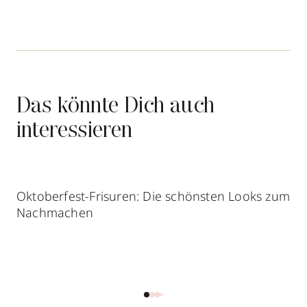
nachwachsen.
Haaren vor. Die Haut wird damit sanft
exfoliiert, sodass die Haare leichter nach
oben wachsen können.
Das könnte Dich auch
interessieren
Oktoberfest-Frisuren: Die schönsten Looks zum
Nachmachen