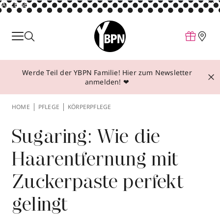
ANZEIGE
Parfum
Make-up
Werde Teil der YBPN Familie! Hier zum Newsletter
Pflege
anmelden! ❤
Behandlungen
HOME
PFLEGE
KÖRPERPFLEGE
Inspiration
Über YBPN
Sugaring: Wie die
Haarentfernung mit
Aktionen
Zuckerpaste perfekt
Storefinder
gelingt