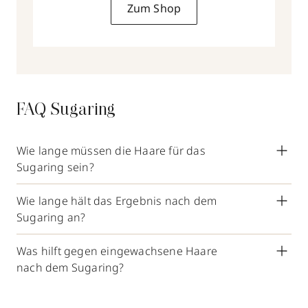
Zum Shop
FAQ Sugaring
Wie lange müssen die Haare für das
Sugaring sein?
Für eine erfolgreiche Sugaring-
Wie lange hält das Ergebnis nach dem
Haarentfernung sollten die Haare
Sugaring an?
mindestens ein bis zwei Millimeter lang
In der Regel hält das Ergebnis drei bis
sein. Das ist kürzer als beim klassischen
Was hilft gegen eingewachsene Haare
sechs Wochen. Wer regelmäßig Sugaring
Waxing – ein klarer Pluspunkt.
nach dem Sugaring?
macht, profitiert zusätzlich davon, dass die
Regelmäßiges Peeling vor und nach der
Haare mit der Zeit feiner und spärlicher
Behandlung beugt eingewachsenen