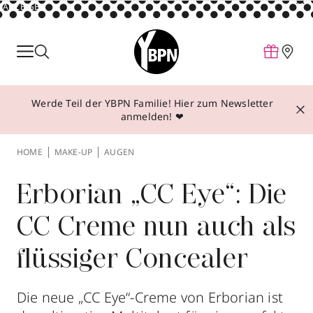
ANZEIGE
Parfum
Make-up
Werde Teil der YBPN Familie! Hier zum Newsletter
Pflege
anmelden! ❤
Behandlungen
HOME
MAKE-UP
AUGEN
Inspiration
Über YBPN
Erborian „CC Eye“: Die
CC Creme nun auch als
Aktionen
flüssiger Concealer
Storefinder
Die neue „CC Eye“-Creme von Erborian ist