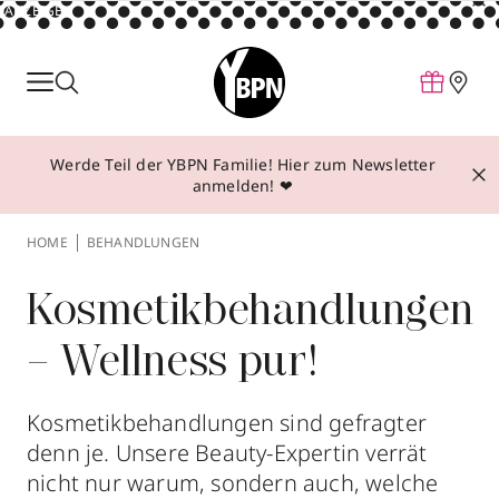
ANZEIGE
Parfum
Make-up
Werde Teil der YBPN Familie! Hier zum Newsletter
Pflege
anmelden! ❤
Behandlungen
HOME
BEHANDLUNGEN
Inspiration
Über YBPN
Kosmetikbehandlungen
– Wellness pur!
Aktionen
Storefinder
Kosmetikbehandlungen sind gefragter
denn je. Unsere Beauty-Expertin verrät
nicht nur warum, sondern auch, welche