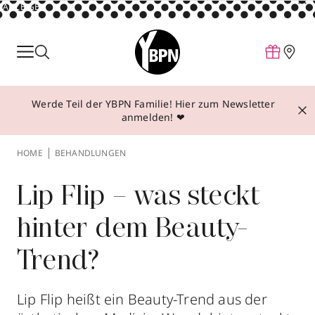
ANZEIGE
Parfum
Make-up
Werde Teil der YBPN Familie! Hier zum Newsletter
Pflege
anmelden! ❤
Behandlungen
HOME
BEHANDLUNGEN
Inspiration
Über YBPN
Lip Flip – was steckt
hinter dem Beauty-
Aktionen
Trend?
Storefinder
Lip Flip heißt ein Beauty-Trend aus der