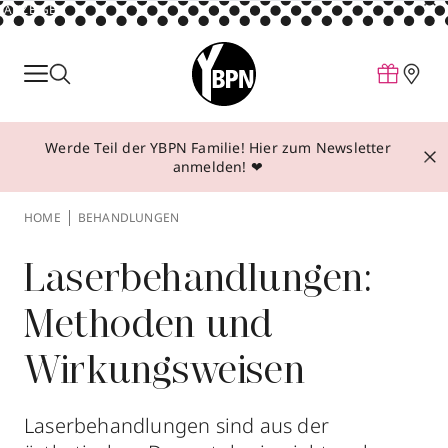
ANZEIGE
Parfum
Make-up
Werde Teil der YBPN Familie! Hier zum Newsletter
Pflege
anmelden! ❤
Behandlungen
HOME
BEHANDLUNGEN
Inspiration
Über YBPN
Laserbehandlungen:
Methoden und
Aktionen
Wirkungsweisen
Storefinder
Laserbehandlungen sind aus der