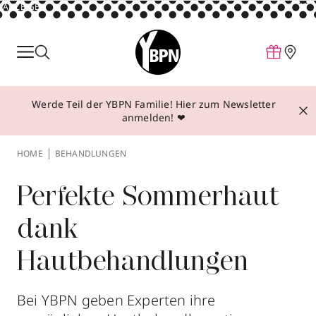
ANZEIGE
Parfum
Make-up
Werde Teil der YBPN Familie! Hier zum Newsletter
Pflege
anmelden! ❤
Behandlungen
HOME
BEHANDLUNGEN
Inspiration
Über YBPN
Perfekte Sommerhaut
dank
Aktionen
Hautbehandlungen
Storefinder
Bei YBPN geben Experten ihre