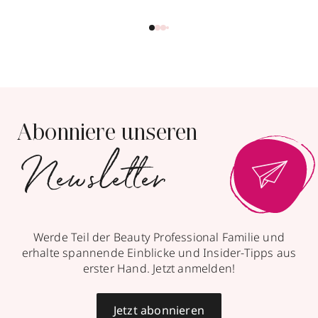
Parfümerie Profumo
Bahnhofstraße 5
,
72172
Sulz a.N.
geöffnet
, schließt 13:00 Uhr
07454 961499
Abonniere unseren
zum Routenplaner
Newsletter
mit Trends
Termin vereinbaren
& Aktionen
Mehr Informationen
Werde Teil der Beauty Professional Familie und
erhalte spannende Einblicke und Insider-Tipps aus
erster Hand. Jetzt anmelden!
Erdmann Cosmetics
Jetzt abonnieren