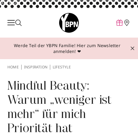
ANZEIGE
Parfum
Make-up
Werde Teil der YBPN Familie! Hier zum Newsletter
Pflege
anmelden! ❤
Behandlungen
HOME
INSPIRATION
LIFESTYLE
Inspiration
Über YBPN
Mindful Beauty:
Warum „weniger ist
Aktionen
mehr“ für mich
Storefinder
Priorität hat