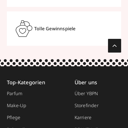
Termin vereinbaren
Mehr Informationen
Tolle Gewinnspiele
Parfümerie Godel
Brückenstraße 28
,
69120
Heidelberg-
Neuenheim
Top-Kategorien
Über uns
geöffnet
, schließt 19:00 Uhr
Parfum
Über YBPN
06221 413249
zum Routenplaner
Make-Up
Storefinder
Pflege
Karriere
Termin vereinbaren