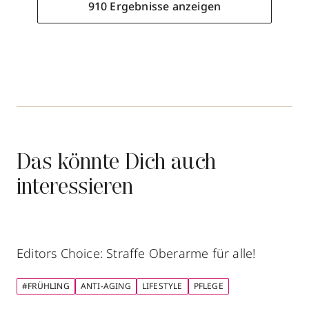
910 Ergebnisse anzeigen
910 Ergebnisse anzeigen
Parfümerie zur Katze
Hauptstraße 50
,
77716
Haslach
Das könnte Dich auch
07832 2272
interessieren
zum Routenplaner
Termin vereinbaren
Editors Choice: Straffe Oberarme für alle!
Mehr Informationen
#FRÜHLING
ANTI-AGING
LIFESTYLE
PFLEGE