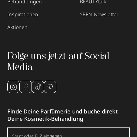
Behandlungen
BEAUTYtalk
Mehr Informationen
Inspirationen
YBPN-Newsletter
Aktionen
Parfümerie Godel
Hauptstraße 75
,
69151
Neckargemünd
Folge uns jetzt auf Social
geöffnet
, schließt 18:30 Uhr
Media
06223 3060
zum Routenplaner
Termin vereinbaren
Finde Deine Parfümerie und buche direkt
Mehr Informationen
Deine Kosmetik-Behandlung