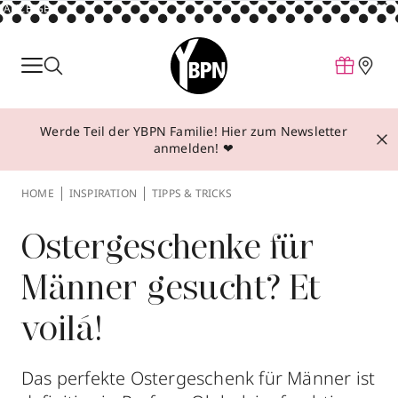
ANZEIGE
Parfum
Make-up
Werde Teil der YBPN Familie! Hier zum Newsletter
Pflege
anmelden! ❤
Behandlungen
HOME
INSPIRATION
TIPPS & TRICKS
Inspiration
Über YBPN
Ostergeschenke für
Männer gesucht? Et
Aktionen
voilá!
Storefinder
Das perfekte Ostergeschenk für Männer ist