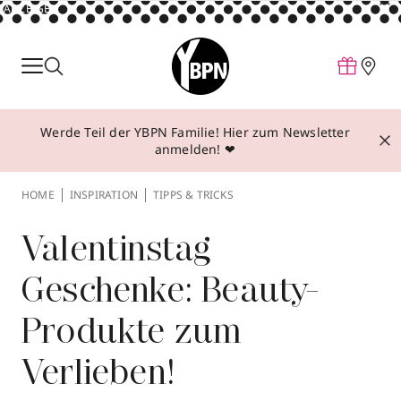
ANZEIGE
Parfum
Make-up
Werde Teil der YBPN Familie! Hier zum Newsletter
Pflege
anmelden! ❤
Behandlungen
HOME
INSPIRATION
TIPPS & TRICKS
Inspiration
Über YBPN
Valentinstag
Geschenke: Beauty-
Aktionen
Produkte zum
Storefinder
Verlieben!