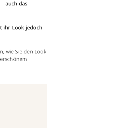
t –
a
uch das
t ihr Look jedoch
n, wie Sie den Look
derschönem