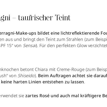
gni – taufrischer Teint
erragni-Make-ups bildet eine lichtreflektierende Fo
en aus und bringt den Teint zum Strahlen (zum Beisp
SPF 15“ von
Sensai
). Für den perfekten Glow verzichtet
knochen betont Chiara mit Creme-Rouge (zum Beispie
ush“ von
Shiseido
).
Beim Auftragen achtet sie darauf
keine harten Linien entstehen zu lassen
.
erwendet sie
zartes Rosé und auch mal kräftigere B