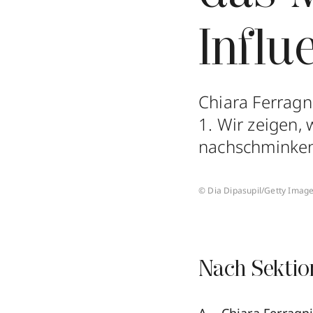
Influ
Chiara Ferragni
1. Wir zeigen, 
nachschminke
© Dia Dipasupil/Getty Imag
Nach Sektio