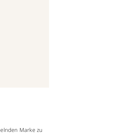
m
Apr 1, 2019 um 3:19 PDT
ndelnden Marke zu