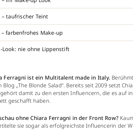
i – ihr Make-up Look
 – taufrischer Teint
i – farbenfrohes Make-up
-Look: nie ohne Lippenstift
a Ferragni ist ein Multitalent made in Italy.
Berühmt 
n Blog „The Blonde Salad“. Bereits seit 2009 setzt Chi
gehört damit zu den ersten Influencern, die es auf in
ett geschafft haben.
chau ohne Chiara Ferragni in der Front Row?
Kaum 
itelte sie sogar als erfolgreichste Influencerin der We