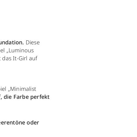
undation.
Diese
iel „Luminous
 das It-Girl auf
l „Minimalist
,
die Farbe perfekt
eerentöne oder