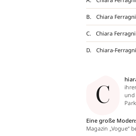
Chiara Ferragn
Chiara Ferragni
Chiara Ferragn
Chiara-Ferragni
hiar
ihre
C
und 
Park
Eine große Modens
Magazin „Vogue“ bet