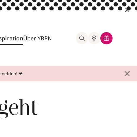
spiration
Über YBPN
anmelden! ❤
 geht