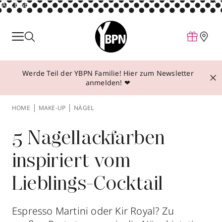
ANZEIGE
Parfum
Make-up
Werde Teil der YBPN Familie! Hier zum Newsletter
Pflege
anmelden! ❤
Behandlungen
HOME
MAKE-UP
NÄGEL
Inspiration
Über YBPN
5 Nagellackfarben
inspiriert vom
Aktionen
Lieblings-Cocktail
Storefinder
Espresso Martini oder Kir Royal? Zu