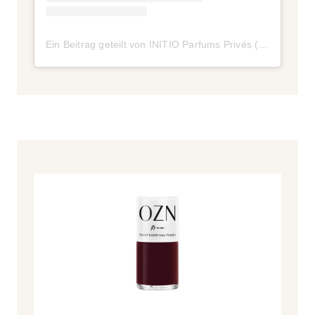
Ein Beitrag geteilt von INITIO Parfums Privés (@initioparfumsprives)