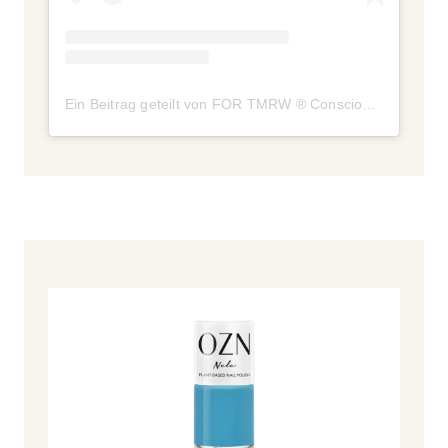
Ein Beitrag geteilt von FOR TMRW ® Conscious Nail Care (@fortmrw.co)