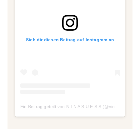
Sieh dir diesen Beitrag auf Instagram an
Ein Beitrag geteilt von N I N A S U E S S (@ninasuess)