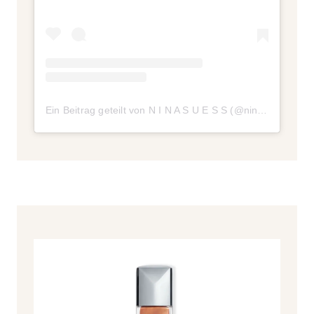
Ein Beitrag geteilt von N I N A S U E S S (@ninasuess)