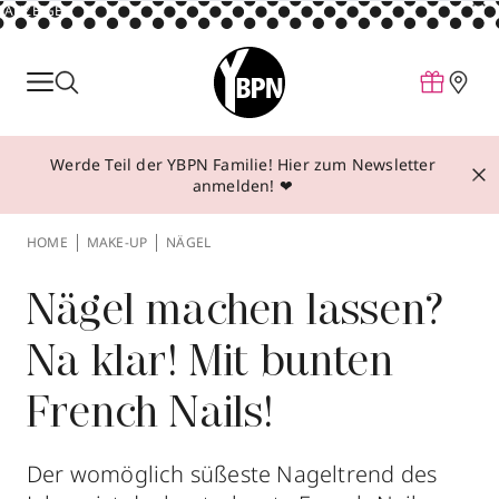
ANZEIGE
Parfum
Make-up
Werde Teil der YBPN Familie! Hier zum Newsletter
Pflege
anmelden! ❤
Behandlungen
HOME
MAKE-UP
NÄGEL
Inspiration
Über YBPN
Nägel machen lassen?
Na klar! Mit bunten
Aktionen
French Nails!
Storefinder
Der womöglich süßeste Nageltrend des