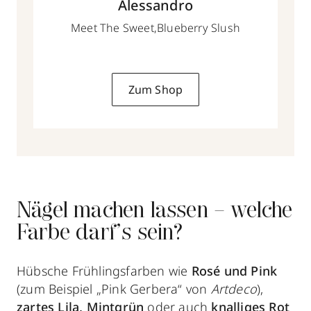
Alessandro
Meet The Sweet,Blueberry Slush
Zum Shop
Nägel machen lassen – welche
Farbe darf’s sein?
Hübsche Frühlingsfarben wie
Rosé und Pink
(zum Beispiel „Pink Gerbera“ von
Artdeco
),
zartes Lila, Mintgrün
oder auch
knalliges Rot