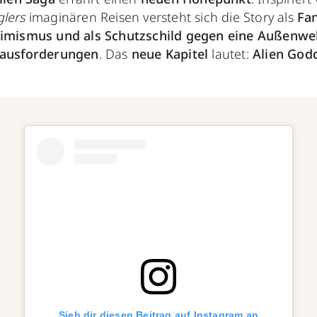
lers
imaginären Reisen versteht sich die Story als
Fan
imismus und als Schutzschild gegen eine Außenwel
ausforderungen
. Das
neue Kapitel
lautet:
Alien God
Sieh dir diesen Beitrag auf Instagram an