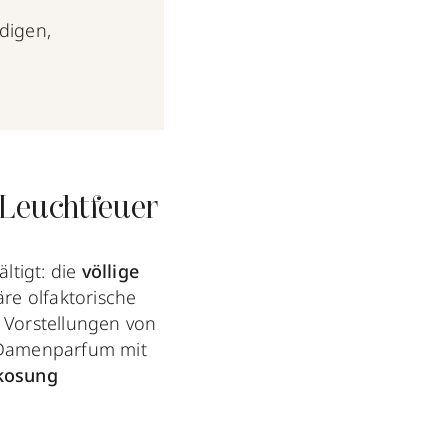
digen,
Leuchtfeuer
ltigt: die
völlige
äre olfaktorische
e Vorstellungen von
es Damenparfum mit
bkosung