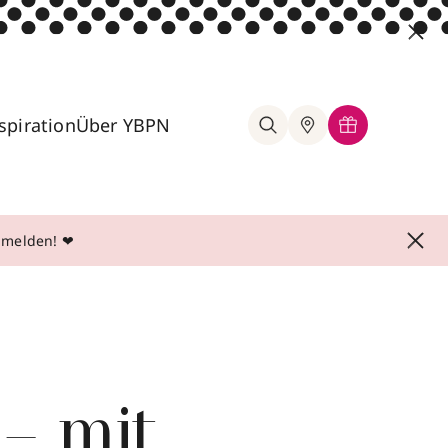
spiration
Über YBPN
anmelden! ❤
 – mit