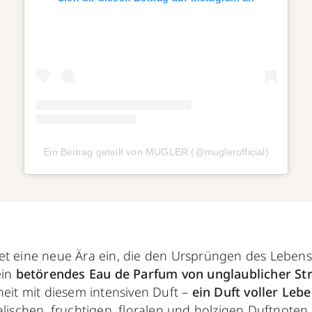
Ein Beitrag geteilt von MUGLER (@muglerofficial)
et eine neue Ära ein, die den Ursprüngen des Lebens
ein
betörendes Eau de Parfum von unglaublicher Str
heit mit diesem intensiven Duft –
ein Duft voller Leb
talischen, fruchtigen, floralen und holzigen Duftnote