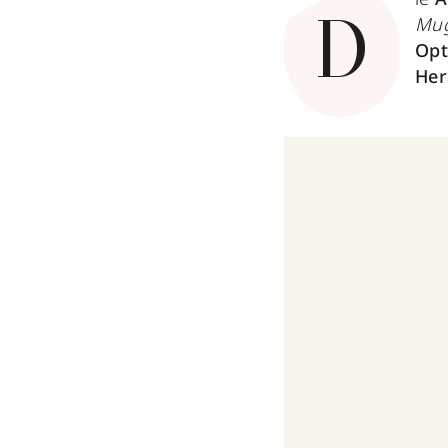
Mug
D
Opt
Her