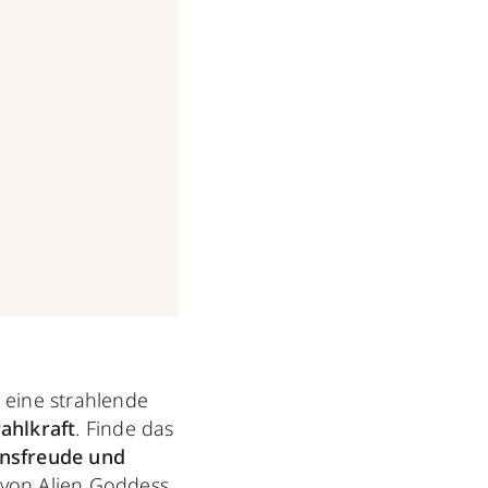
 eine strahlende
ahlkraft
. Finde das
ensfreude und
n von Alien Goddess