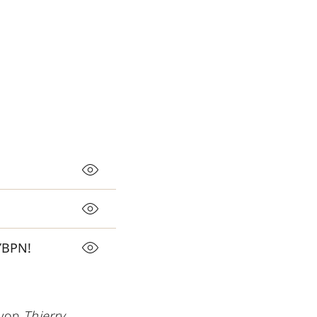
YBPN!
t von
Thierry