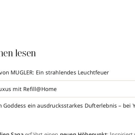
nen lesen
von MUGLER: Ein strahlendes Leuchtfeuer
Luxus mit Refill@Home
en Goddess ein ausdrucksstarkes Dufterlebnis – bei 
lien Saga
erfährt einen
neuen Höhepunkt
: Inspirier