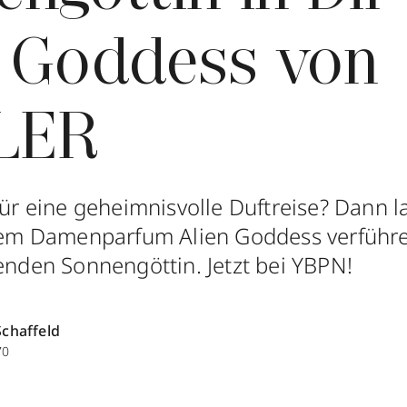
n Goddess von
LER
für eine geheimnisvolle Duftreise? Dann l
m Damenparfum Alien Goddess verführe
lenden Sonnengöttin. Jetzt bei YBPN!
Schaffeld
70