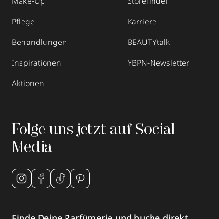
Make-Up
Storefinder
Termin vereinbaren
Pflege
Karriere
Behandlungen
BEAUTYtalk
Mehr Informationen
Inspirationen
YBPN-Newsletter
Aktionen
Parfümerie Kobberger
Textorstraße 7
,
60594
Frankfurt /Main
Folge uns jetzt auf Social
geschlossen, öffnet Di 10:00 Uhr
Media
069629018
zum Routenplaner
Termin vereinbaren
Finde Deine Parfümerie und buche direkt