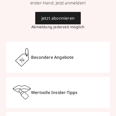
erster Hand. Jetzt anmelden!
Parfümerie Heudorf
Jetzt abonnieren
Büchsenstraße 10
,
70173
Stuttgart
Abmeldung jederzeit möglich
geschlossen, öffnet Di 10:00 Uhr
0711297177
zum Routenplaner
Besondere Angebote
Termin vereinbaren
Mehr Informationen
Wertvolle Insider-Tipps
Parfümerie Heudorf
Hirschstraße 20
,
70173
Stuttgart