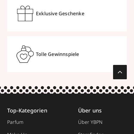
geschlossen, öffnet Di 10:00 Uhr
Exklusive Geschenke
0711297825
zum Routenplaner
Termin vereinbaren
Tolle Gewinnspiele
Mehr Informationen
Parfümerie Kobberger
Thurn-und-Taxis-Platz 1
,
60313
Frankfurt
/Main
Top-Kategorien
Über uns
069281035
Parfum
Über YBPN
zum Routenplaner