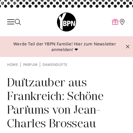
ANZEIGE
Parfum
Make-up
Werde Teil der YBPN Familie! Hier zum Newsletter
Pflege
anmelden! ❤
Behandlungen
HOME
PARFUM
DAMENDÜFTE
Inspiration
Über YBPN
Duftzauber aus
Frankreich: Schöne
Aktionen
Parfums von Jean-
Storefinder
Charles Brosseau