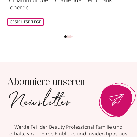
Schlamm drüber! Strahlender Teint dank
Tonerde
GESICHTSPFLEGE
Parfümerie Brückner
Rindermarkt 1 / Am alten Peter
,
80331
München
geschlossen, öffnet Di 10:00 Uhr
089263181
zum Routenplaner
Abonniere unseren
Newsletter
Termin vereinbaren
Mehr Informationen
Werde Teil der Beauty Professional Familie und
erhalte spannende Einblicke und Insider-Tipps aus