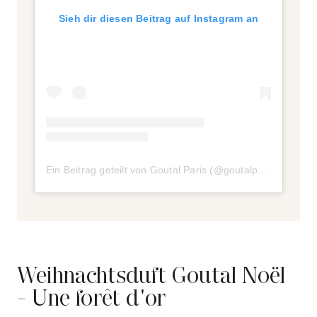
Sieh dir diesen Beitrag auf Instagram an
Ein Beitrag geteilt von Goutal Paris (@goutalparis)
am
Sep
Weihnachtsduft Goutal Noël
- Une forêt d'or