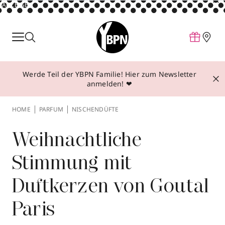
ANZEIGE
Parfum
Make-up
Werde Teil der YBPN Familie! Hier zum Newsletter
Pflege
anmelden! ❤
Behandlungen
HOME
PARFUM
NISCHENDÜFTE
Inspiration
Über YBPN
Weihnachtliche
Stimmung mit
Aktionen
Duftkerzen von Goutal
Storefinder
Paris