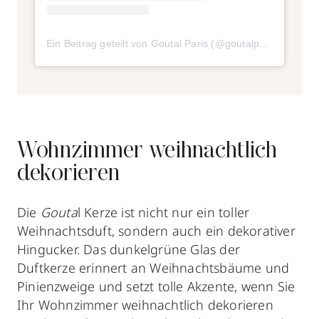
Ein Beitrag geteilt von Goutal Paris (@goutalparis)
am
Nov
Wohnzimmer weihnachtlich
dekorieren
Die
Gouta
l Kerze ist nicht nur ein toller
Weihnachtsduft, sondern auch ein dekorativer
Hingucker. Das dunkelgrüne Glas der
Duftkerze erinnert an Weihnachtsbäume und
Pinienzweige und setzt tolle Akzente, wenn Sie
Ihr Wohnzimmer weihnachtlich dekorieren