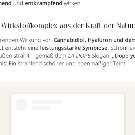
mend
und
entkrampfend
wirken.
r Wirkstoffkomplex aus der Kraft der Natur
ierenden Wirkung von
Cannabidiol, Hyaluron und dem 
tt
entsteht eine
leistungsstarke Symbiose
. Schönhei
ßen strahlt – gemäß dem
LA DOPE
Slogan:
„Dope y
is: Ein strahlend schöner und ebenmäßiger Teint.