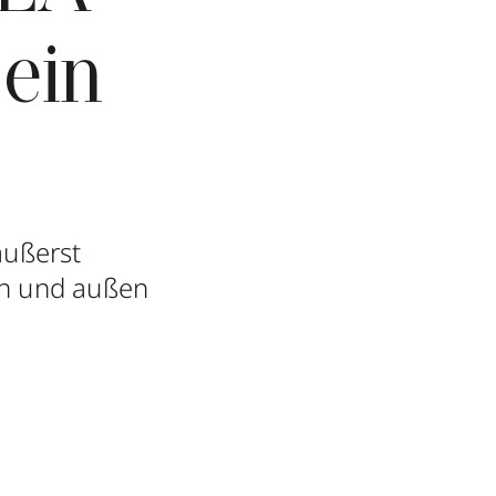
ein
äußerst
en und außen