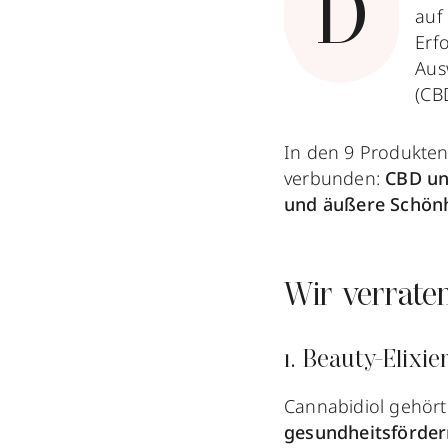
D
auf
Erf
Aus
(CB
In den 9 Produkte
verbunden:
CBD und
und äußere Schönh
Wir verrate
1. Beauty-Elixi
Cannabidiol gehört
gesundheitsförde