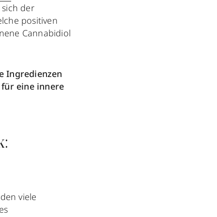
 sich der
lche positiven
nnene Cannabidiol
e Ingredienzen
 für eine innere
k:
den viele
es