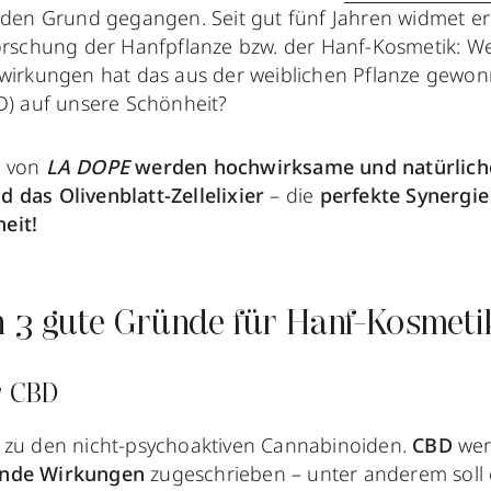
 den Grund gegangen. Seit gut fünf Jahren widmet er
orschung der Hanfpflanze bzw. der Hanf-Kosmetik: We
wirkungen hat das aus der weiblichen Pflanze gewo
D) auf unsere Schönheit?
n von
LA DOPE
werden hochwirksame und natürlich
 das Olivenblatt-Zellelixier
– die
perfekte Synergie
eit!
n 3 gute Gründe für Hanf-Kosmeti
er CBD
 zu den nicht-psychoaktiven Cannabinoiden.
CBD
wer
rnde Wirkungen
zugeschrieben – unter anderem soll 