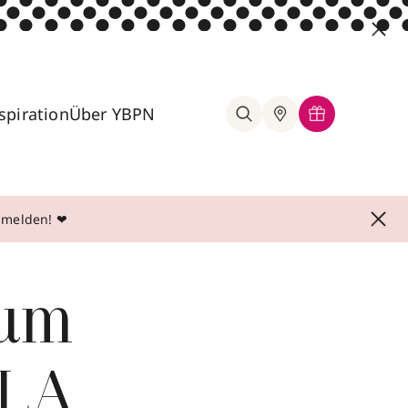
spiration
Über YBPN
anmelden! ❤
rum
 LA