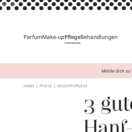
ANZEIGE
Parfum
Make-up
Pflege
Behandlungen
Melde dich zu 
HOME
PFLEGE
GESICHTSPFLEGE
3 gu
Hanf