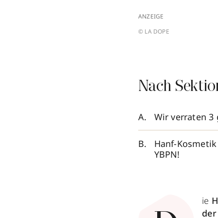
ANZEIGE
© LA DOPE
Nach Sektio
Wir verraten 3
Hanf-Kosmetik 
YBPN!
ie
H
der