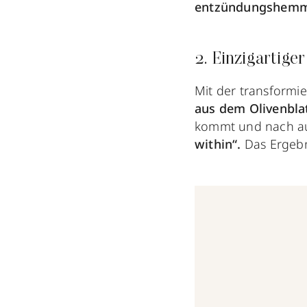
entzündungshem
2. Einzigartige
Mit der transform
aus dem Olivenbla
kommt und nach au
within“.
Das Ergebn