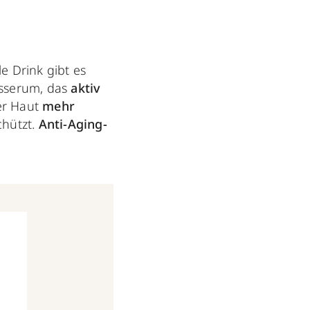
e Drink gibt es
tsserum, das
aktiv
er Haut
mehr
chützt.
Anti-Aging-