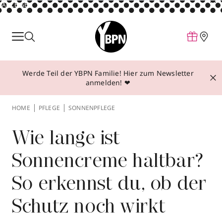
ANZEIGE
Parfum
Make-up
Werde Teil der YBPN Familie! Hier zum Newsletter
Pflege
anmelden! ❤
Behandlungen
HOME
PFLEGE
SONNENPFLEGE
Inspiration
Über YBPN
Wie lange ist
Sonnencreme haltbar?
Aktionen
So erkennst du, ob der
Storefinder
Schutz noch wirkt