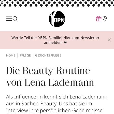
ANZEIGE
Parfum
Make-up
Werde Teil der YBPN Familie! Hier zum Newsletter
Pflege
anmelden! ❤
Behandlungen
HOME
PFLEGE
GESICHTSPFLEGE
Inspiration
Über YBPN
Die Beauty-Routine
von Lena Lademann
Aktionen
Storefinder
Als Influencerin kennt sich Lena Lademann
aus in Sachen Beauty. Uns hat sie im
Interview ihre persönlichen Geheimnisse