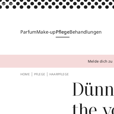
ANZEIGE
Parfum
Make-up
Pflege
Behandlungen
Melde dich zu 
HOME
PFLEGE
HAARPFLEGE
Dünn
the v