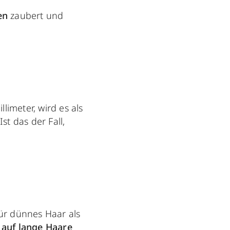
en
zaubert und
limeter, wird es als
 Ist das der Fall,
für dünnes Haar als
e
auf lange Haare