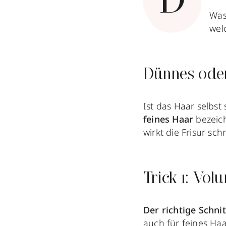
D
Was
wel
Dünnes oder
Ist das Haar selbst
feines Haar
bezeic
wirkt die Frisur schn
Trick 1: Vo
Der richtige Schn
auch für feines Haa