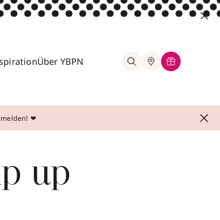
spiration
Über YBPN
anmelden! ❤
mp up