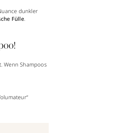
 Nuance dunkler
che Fülle
.
mpoo!
eht. Wenn Shampoos
Volumateur“