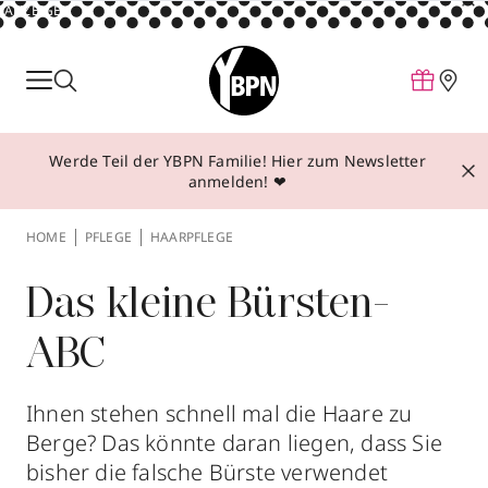
ANZEIGE
Parfum
Make-up
Werde Teil der YBPN Familie! Hier zum Newsletter
Pflege
anmelden! ❤
Behandlungen
HOME
PFLEGE
HAARPFLEGE
Inspiration
Über YBPN
Das kleine Bürsten-
ABC
Aktionen
Storefinder
Ihnen stehen schnell mal die Haare zu
Berge? Das könnte daran liegen, dass Sie
bisher die falsche Bürste verwendet