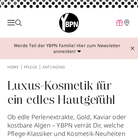
ANZEIGE
Parfum
Make-up
Werde Teil der YBPN Familie! Hier zum Newsletter
Pflege
anmelden! ❤
Behandlungen
HOME
PFLEGE
ANTI-AGING
Inspiration
Über YBPN
Luxus-Kosmetik für
ein edles Hautgefühl
Aktionen
Storefinder
Ob edle Perlenextrakte, Gold, Kaviar oder
kostbare Algen – YBPN verrät Dir, welche
Pflege-Klassiker und Kosmetik-Neuheiten