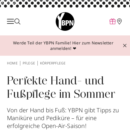
ANZEIGE
Parfum
Make-up
Werde Teil der YBPN Familie! Hier zum Newsletter
Pflege
anmelden! ❤
Behandlungen
HOME
PFLEGE
KÖRPERPFLEGE
Inspiration
Über YBPN
Perfekte Hand- und
Fußpflege im Sommer
Aktionen
Storefinder
Von der Hand bis Fuß: YBPN gibt Tipps zu
Maniküre und Pediküre – für eine
erfolgreiche Open-Air-Saison!