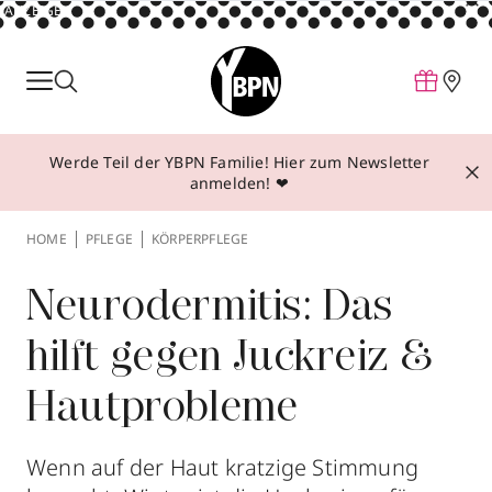
ANZEIGE
Parfum
Make-up
Werde Teil der YBPN Familie! Hier zum Newsletter
Pflege
anmelden! ❤
Behandlungen
HOME
PFLEGE
KÖRPERPFLEGE
Inspiration
Über YBPN
Neurodermitis: Das
hilft gegen Juckreiz &
Aktionen
Hautprobleme
Storefinder
Wenn auf der Haut kratzige Stimmung