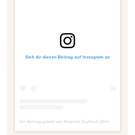
Sieh dir diesen Beitrag auf Instagram an
Ein Beitrag geteilt von Amanda Seyfried (@mingey)
am
Ap