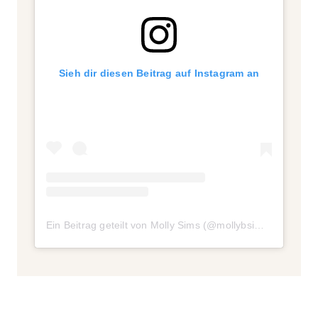
Sieh dir diesen Beitrag auf Instagram an
Ein Beitrag geteilt von Molly Sims (@mollybsims)
am
Jun 