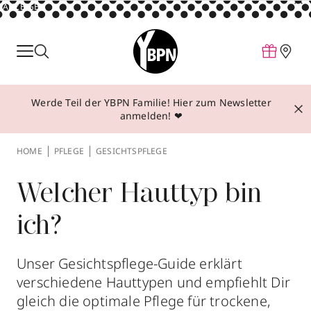
ANZEIGE
Parfum
Make-up
Werde Teil der YBPN Familie! Hier zum Newsletter
Pflege
anmelden! ❤
Behandlungen
HOME
PFLEGE
GESICHTSPFLEGE
Inspiration
Über YBPN
Welcher Hauttyp bin
ich?
Aktionen
Storefinder
Unser Gesichtspflege-Guide erklärt
verschiedene Hauttypen und empfiehlt Dir
gleich die optimale Pflege für trockene,