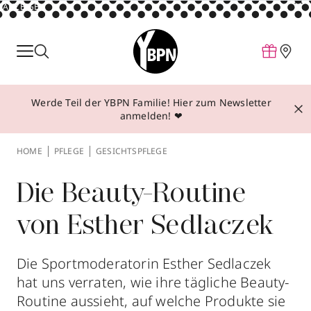
ANZEIGE
Parfum
Make-up
Werde Teil der YBPN Familie! Hier zum Newsletter
Pflege
anmelden! ❤
Behandlungen
HOME
PFLEGE
GESICHTSPFLEGE
Inspiration
Über YBPN
Die Beauty-Routine
von Esther Sedlaczek
Aktionen
Storefinder
Die Sportmoderatorin Esther Sedlaczek
hat uns verraten, wie ihre tägliche Beauty-
Routine aussieht, auf welche Produkte sie