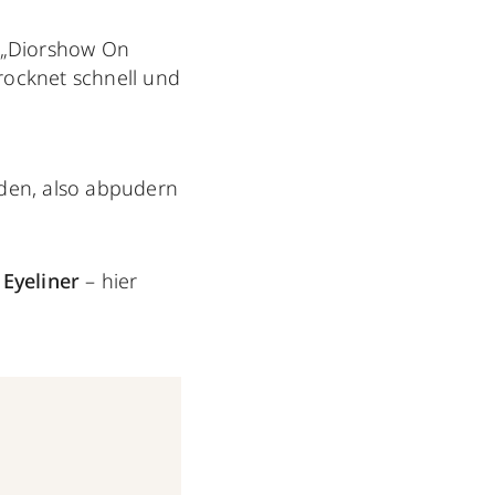
r „Diorshow On
 trocknet schnell und
rden, also abpudern
Eyeliner
– hier