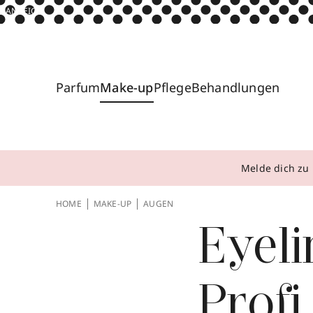
ANZEIGE
Parfum
Make-up
Pflege
Behandlungen
Melde dich zu 
HOME
MAKE-UP
AUGEN
Eyeli
Profi