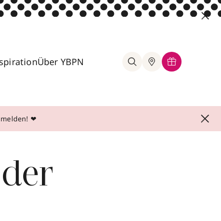
spiration
Über YBPN
anmelden! ❤
 der