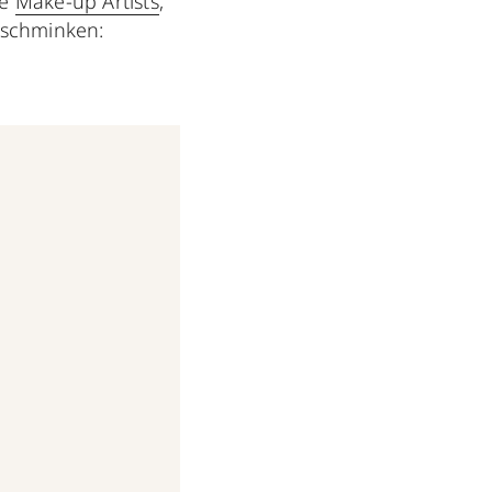
ie
Make-up Artists
,
 schminken: