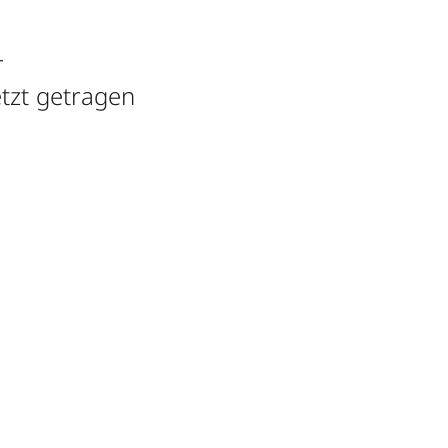
r
etzt getragen