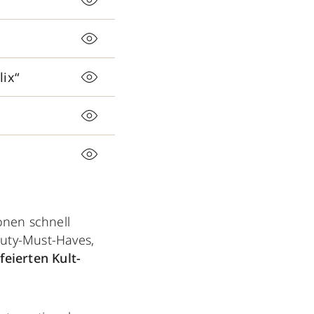
lix“
onen schnell
auty-Must-Haves,
feierten Kult-