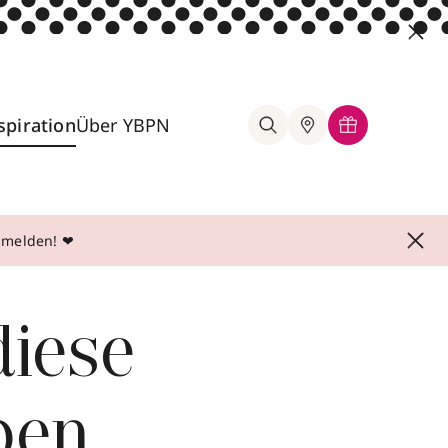
spiration
Über YBPN
anmelden! ❤
diese
ben