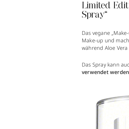
Limited Edi
Spray“
Das vegane „Make-
Make-up und macht e
während Aloe Ver
Das Spray kann au
verwendet werde