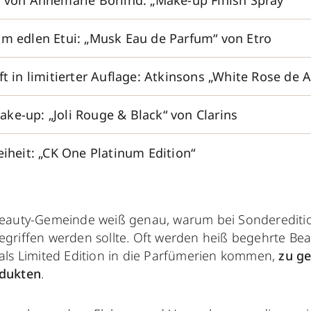
n von Annemarie Börlind: „Make-up Finish Spray“
im edlen Etui: „Musk Eau de Parfum“ von Etro
ft in limitierter Auflage: Atkinsons „White Rose de A
ke-up: „Joli Rouge & Black“ von Clarins
eiheit: „CK One Platinum Edition“
Beauty-Gemeinde weiß genau, warum bei Sonderediti
egriffen werden sollte. Oft werden heiß begehrte Be
 als Limited Edition in die Parfümerien kommen,
zu ge
dukten
.