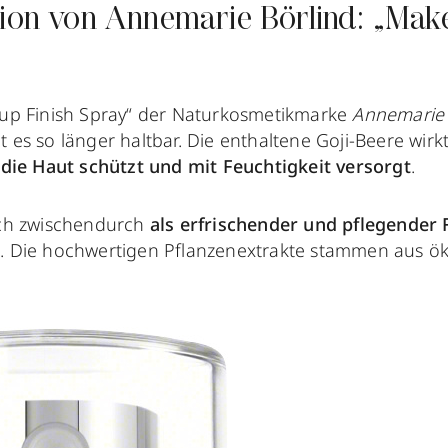
tion von Annemarie Börlind: „Mak
up Finish Spray“ der Naturkosmetikmarke
Annemarie 
s so länger haltbar. Die enthaltene Goji-Beere wirkt 
a
die Haut schützt und mit Feuchtigkeit versorgt
.
ch zwischendurch
als erfrischender und pflegender 
n
. Die hochwertigen Pflanzenextrakte stammen aus ö