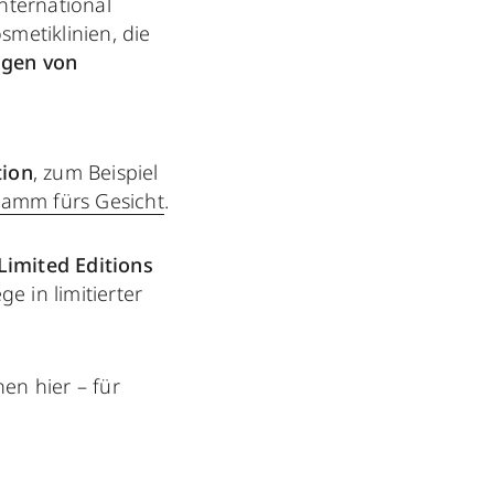
nternational
smetiklinien, die
agen von
tion
, zum Beispiel
amm fürs Gesicht
.
Limited Editions
e in limitierter
en hier – für