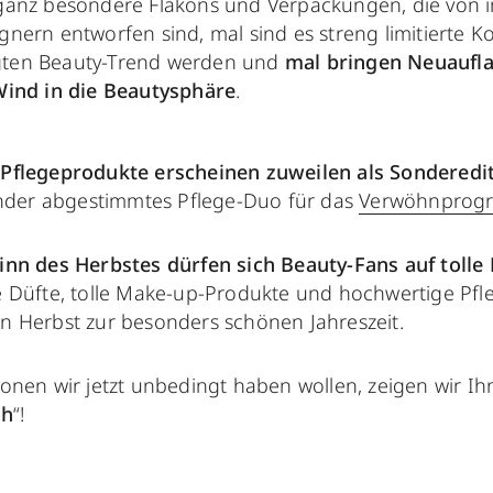
anz besondere Flakons und Verpackungen, die von i
ern entworfen sind, mal sind es streng limitierte Ko
ten Beauty-Trend werden und
mal bringen Neuaufl
Wind in die Beautysphäre
.
Pflegeprodukte erscheinen zuweilen als Sonderedi
ander abgestimmtes Pflege-Duo für das
Verwöhnprogr
nn des Herbstes dürfen sich Beauty-Fans auf tolle 
 Düfte, tolle Make-up-Produkte und hochwertige Pfleg
 Herbst zur besonders schönen Jahreszeit.
nen wir jetzt unbedingt haben wollen, zeigen wir Ihn
ch
“!