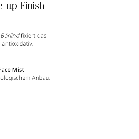
e-up Finish
Börlind
fixiert das
antioxidativ,
Face Mist
kologischem Anbau.