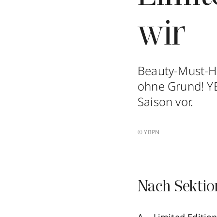
wir
Beauty-Must-Hav
ohne Grund! YB
Saison vor.
© YBPN
Nach Sektio