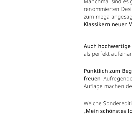
Manchmal sind es g
renommierten Design
zum mega angesag
Klassikern neuen 
Auch hochwertige 
als perfekt aufein
Pünktlich zum Begi
freuen
. Aufregende
Auflage machen den
Welche Sondereditio
„
Mein schönstes I