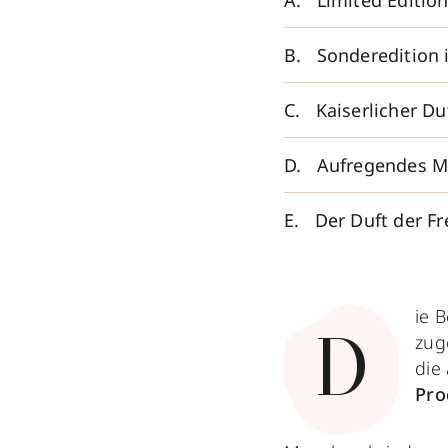
Limited Editio
Sonderedition 
Kaiserlicher Du
Aufregendes Ma
Der Duft der Fr
ie 
zug
D
die
Pro