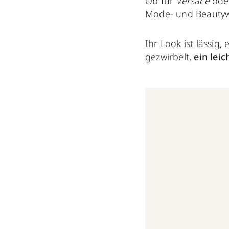
Ob für
Versace
oder
Mode- und Beautywe
Ihr Look ist lässig
gezwirbelt,
ein lei