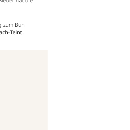
Bieber hat die
sig zum Bun
ach-Teint.