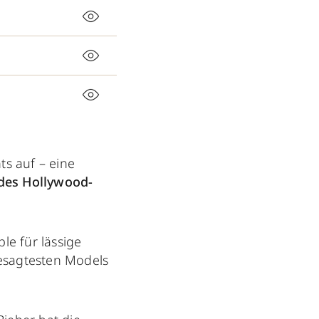
ts auf – eine
des Hollywood-
le für lässige
esagtesten Models