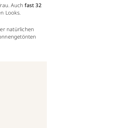
efrau. Auch
fast 32
en Looks.
er natürlichen
 sonnengetönten