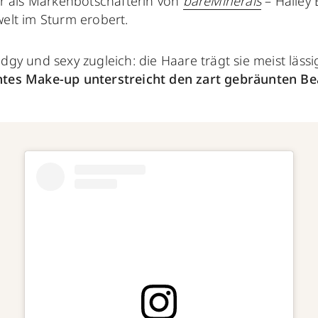
 als Markenbotschafterin von
bareMinerals
– Hailey 
lt im Sturm erobert.
, edgy und sexy zugleich: die Haare trägt sie meist läs
chtes Make-up unterstreicht den zart gebräunten Be