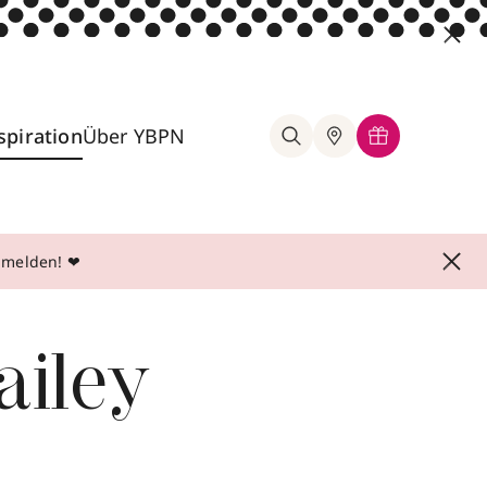
spiration
Über YBPN
anmelden! ❤
ailey