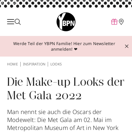
ANZEIGE
Parfum
Make-up
Werde Teil der YBPN Familie! Hier zum Newsletter
Pflege
anmelden! ❤
Behandlungen
HOME
INSPIRATION
LOOKS
Inspiration
Über YBPN
Die Make-up Looks der
Met Gala 2022
Aktionen
Storefinder
Man nennt sie auch die Oscars der
Modewelt: Die Met Gala am 02. Mai im
Metropolitan Museum of Art in New York