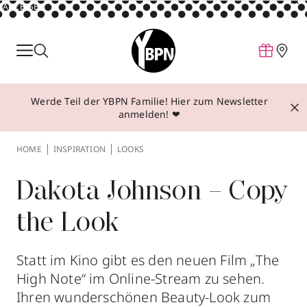
ANZEIGE
Parfum
Make-up
Werde Teil der YBPN Familie! Hier zum Newsletter
Pflege
anmelden! ❤
Behandlungen
HOME
INSPIRATION
LOOKS
Inspiration
Über YBPN
Dakota Johnson – Copy
the Look
Aktionen
Storefinder
Statt im Kino gibt es den neuen Film „The
High Note“ im Online-Stream zu sehen.
Ihren wunderschönen Beauty-Look zum