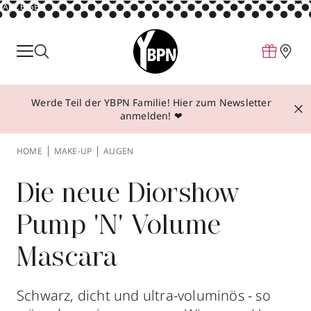
ANZEIGE
Parfum
Make-up
Werde Teil der YBPN Familie! Hier zum Newsletter
Pflege
anmelden! ❤
Behandlungen
HOME
MAKE-UP
AUGEN
Inspiration
Über YBPN
Die neue Diorshow
Pump 'N' Volume
Aktionen
Mascara
Storefinder
Schwarz, dicht und ultra-voluminös - so