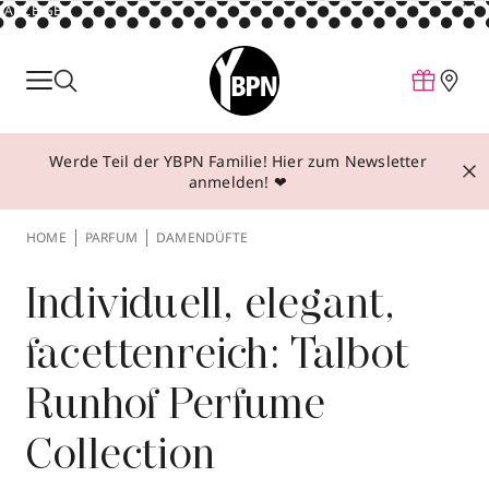
ANZEIGE
Parfum
Make-up
Werde Teil der YBPN Familie! Hier zum Newsletter
Pflege
anmelden! ❤
Behandlungen
HOME
PARFUM
DAMENDÜFTE
Inspiration
Über YBPN
Individuell, elegant,
facettenreich: Talbot
Aktionen
Runhof Perfume
Storefinder
Collection