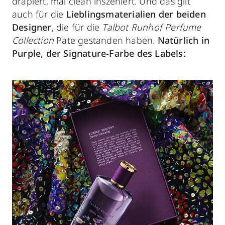
drapiert, mal clean inszeniert. Und das gilt
auch für die
Lieblingsmaterialien der beiden
Designer
, die für die
Talbot Runhof Perfume
Collection
Pate gestanden haben.
Natürlich in
Purple, der Signature-Farbe des Labels: