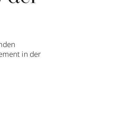
enden
ement in der