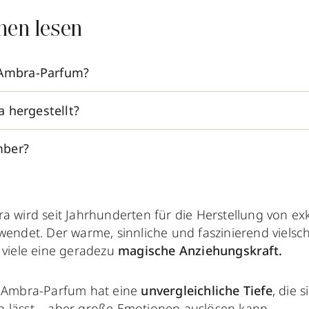
nen lesen
 Ambra-Parfum?
 hergestellt?
mber?
a wird seit Jahrhunderten für die Herstellung von ex
wendet. Der warme, sinnliche und faszinierend vielsch
 viele eine geradezu
magische Anziehungskraft.
 Ambra-Parfum hat eine
unvergleichliche Tiefe
, die 
 lässt – aber große Emotionen auslösen kann.