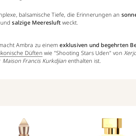
plexe, balsamische Tiefe, die Erinnerungen an
sonn
und
salzige Meeresluft
weckt.
it macht Ambra zu einem
exklusiven und begehrten Be
ikonische Düften
wie "Shooting Stars Uden" von
Xerjo
r
Maison Francis Kurkdjian
enthalten ist.