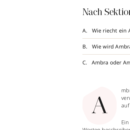
Nach Sektio
Wie riecht ein
Wie wird Ambra
Ambra oder A
mbr
ver
A
auf
Ein
Worten beschreiben