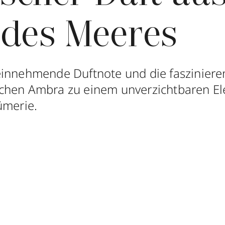
 des Meeres
einnehmende Duftnote und die faszinier
chen Ambra zu einem unverzichtbaren El
ümerie.