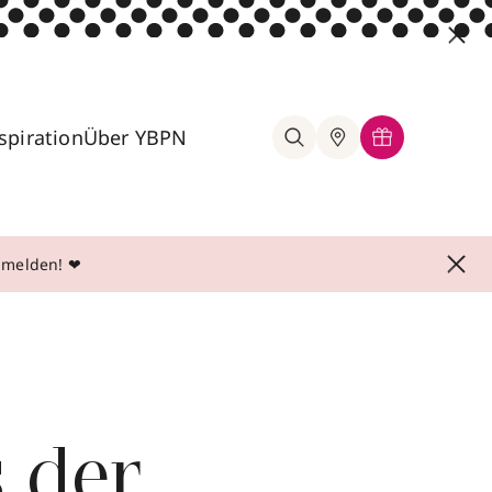
spiration
Über YBPN
anmelden! ❤
s der