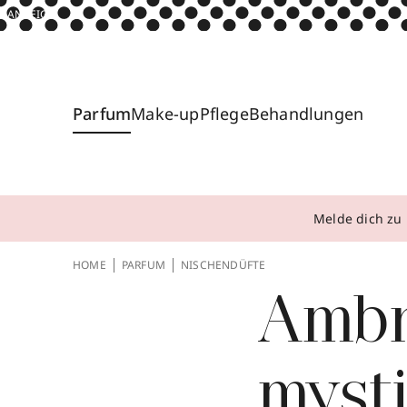
ANZEIGE
Parfum
Make-up
Pflege
Behandlungen
Melde dich zu 
HOME
PARFUM
NISCHENDÜFTE
Ambr
mysti