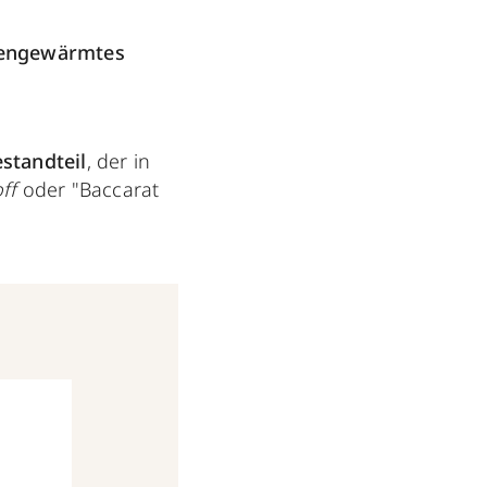
engewärmtes
standteil
, der in
ff
oder "Baccarat