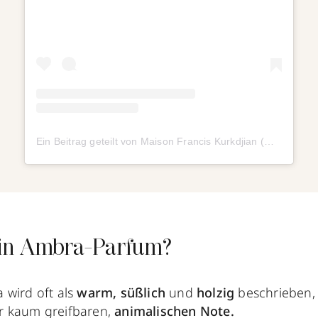
Ein Beitrag geteilt von Maison Francis Kurkdjian (@maisonfranciskurkdjian)
ein Ambra-Parfum?
wird oft als
warm, süßlich
und
holzig
beschrieben,
r kaum greifbaren,
animalischen Note.