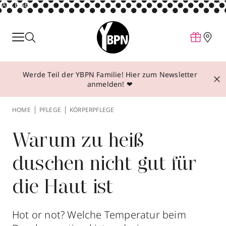
ANZEIGE
Parfum
Make-up
Werde Teil der YBPN Familie! Hier zum Newsletter
Pflege
anmelden! ❤
Behandlungen
HOME
PFLEGE
KÖRPERPFLEGE
Inspiration
Über YBPN
Warum zu heiß
duschen nicht gut für
Aktionen
die Haut ist
Storefinder
Hot or not? Welche Temperatur beim