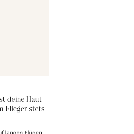
am
Aug 8, 2018 um 2:43 PDT
ist deine Haut
 Flieger stets
uf langen Flügen