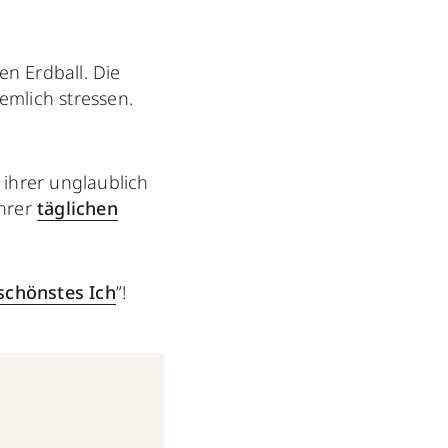
 Erdball. Die
emlich stressen.
n ihrer unglaublich
ihrer
täglichen
schönstes Ich
”!