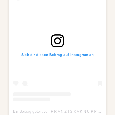
Sieh dir diesen Beitrag auf Instagram an
Ein Beitrag geteilt von F R A N Z I S K A K N U P P E (@franziskaknuppe)