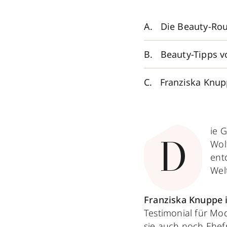
Die Beauty-Rou
Beauty-Tipps v
Franziska Knup
ie 
Wol
D
ent
Wel
Franziska Knuppe i
Testimonial für Mod
sie auch noch Ehef