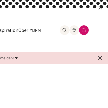
spiration
Über YBPN
anmelden! ❤