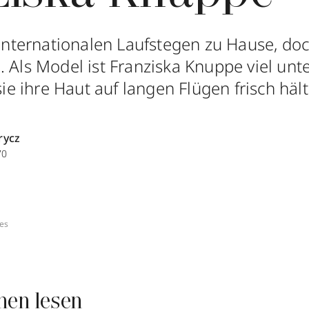
n internationalen Laufstegen zu Hause, do
. Als Model ist Franziska Knuppe viel un
 sie ihre Haut auf langen Flügen frisch hält
rycz
70
es
nen lesen