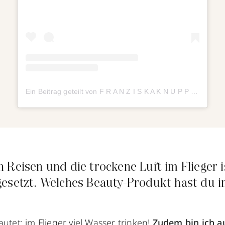
Ein Beitrag geteilt von F R A N Z I S K A K N U P P E (@franziskaknuppe)
n Reisen und die trockene Luft im Flieger 
gesetzt. Welches Beauty-Produkt hast du im
autet: im Flieger viel Wasser trinken!
Zudem bin ich a