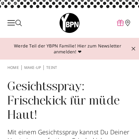
ANZEIGE
Parfum
Make-up
Werde Teil der YBPN Familie! Hier zum Newsletter
Pflege
anmelden! ❤
Behandlungen
HOME
MAKE-UP
TEINT
Inspiration
Über YBPN
Gesichtsspray:
Frischekick für müde
Aktionen
Haut!
Storefinder
Mit einem Gesichtsspray kannst Du Deiner