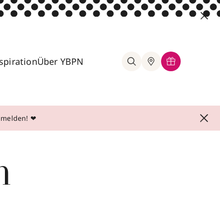
spiration
Über YBPN
anmelden! ❤
n