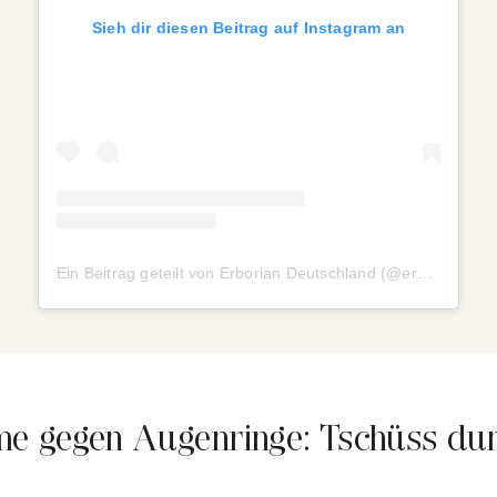
Sieh dir diesen Beitrag auf Instagram an
Ein Beitrag geteilt von Erborian Deutschland (@erborian_germany)
e gegen Augenringe: Tschüss du