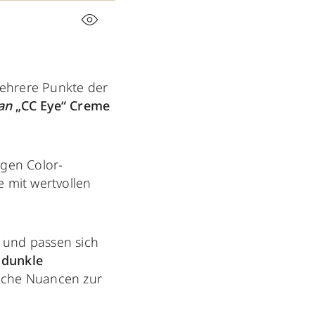
mehrere Punkte der
an
„CC Eye“ Creme
igen Color-
e mit wertvollen
.
 und passen sich
 dunkle
liche Nuancen zur