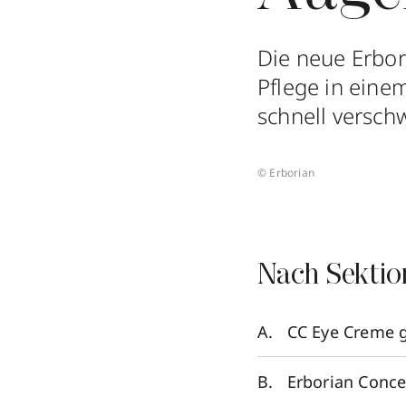
Die neue Erbo
Pflege in eine
schnell versc
© Erborian
Nach Sektio
CC Eye Creme 
Erborian Conc