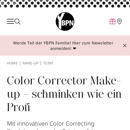
ANZEIGE
Parfum
Make-up
Werde Teil der YBPN Familie! Hier zum Newsletter
Pflege
anmelden! ❤
Behandlungen
HOME
MAKE-UP
TEINT
Inspiration
Über YBPN
Color Corrector Make-
up – schminken wie ein
Aktionen
Profi
Storefinder
Mit innovativen Color Correcting