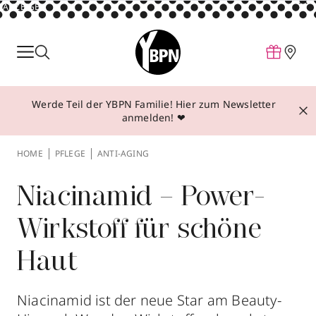
ANZEIGE
Parfum
Make-up
Werde Teil der YBPN Familie! Hier zum Newsletter
Pflege
anmelden! ❤
Behandlungen
HOME
PFLEGE
ANTI-AGING
Inspiration
Über YBPN
Niacinamid – Power-
Wirkstoff für schöne
Aktionen
Haut
Storefinder
Niacinamid ist der neue Star am Beauty-